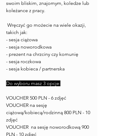
swoim bliskim, znajomym, koledze lub
koleżance z pracy.
Wręczyć go możecie na wiele okazji,
takich jak:
- sesja ciążowa
- sesja noworodkowa
- prezent na chrzciny czy komunię
- sesja roczkowa
- sesja kobieca / partnerska
Do wyboru masz 3 opcje:
VOUCHER 500 PLN - 6 zdjęć
VOUCHER na sesję
ciążową/kobiecą/rodzinną 800 PLN - 10
zdjęć
VOUCHER na sesję noworodkową 900
PLN - 10 zdjęć