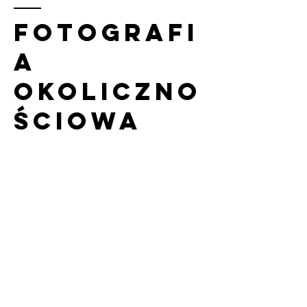
Fotografi
a
okoliczno
ściowa​
Jeśli potrzebujecie obsługi
fotograficznej uroczystości Chrztu
Świętego, Pierwszej Komunii Świętej
czy urodzin świetnie trafiliście.
Obsługuję imprezy w piątki, soboty
oraz niedziele. Jeśli interesuje Cię
wolny termin napisz do mnie i spytaj o
ofertę zdjęć rodzinnych oraz grup.