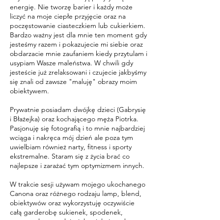
energię. Nie tworzę barier i każdy może
liczyć na moje ciepłe przyjęcie oraz na
poczęstowanie ciasteczkiem lub cukierkiem.
Bardzo ważny jest dla mnie ten moment gdy
jesteśmy razem i pokazujecie mi siebie oraz
obdarzacie mnie zaufaniem kiedy przytulam i
usypiam Wasze maleństwa. W chwili gdy
jesteście już zrelaksowani i czujecie jakbyśmy
się znali od zawsze "maluję" obrazy moim
obiektywem.
Prywatnie posiadam dwójkę dzieci (Gabrysię
i Błażejka) oraz kochającego męża Piotrka.
Pasjonuję się fotografią i to mnie najbardziej
wciąga i nakręca mój dzień ale poza tym
uwielbiam również narty, fitness i sporty
ekstremalne. Staram się z życia brać co
najlepsze i zarażać tym optymizmem innych.
W trakcie sesji używam mojego ukochanego
Canona oraz różnego rodzaju lamp, blend,
obiektywów oraz wykorzystuję oczywiście
całą garderobę sukienek, spodenek,